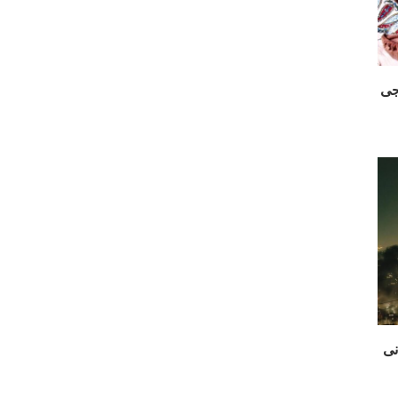
ت نساجی
نی