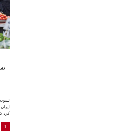
ایران 
کرد ک
1