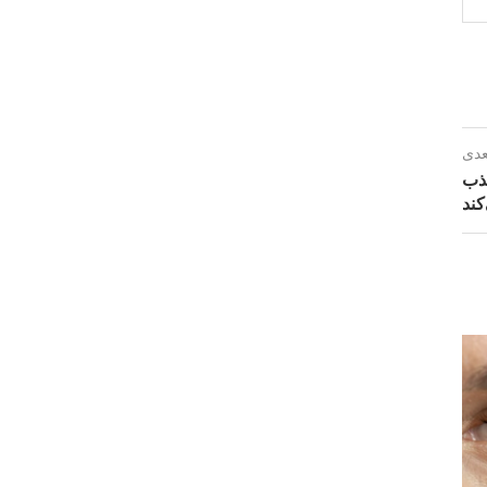
عدی
ی جذب
کند