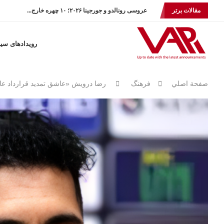
مقالات برتر
عروسی رونالدو و جورجینا ۲۰۲۶؛ ۱۰ چهره خارج...
رویدادهای سی
صفحة اصلي
فرهنگ
رضا درويش «عاشق تمدید قرارداد عا