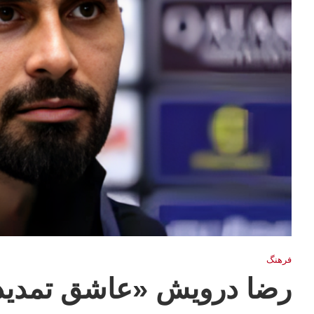
فرهنگ
رضا درويش «عاشق تمدید 