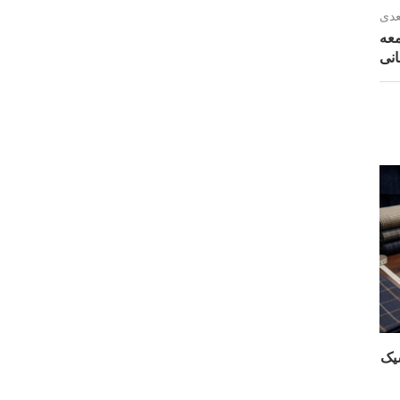
عدی
عه
نی
نتخابی شیک