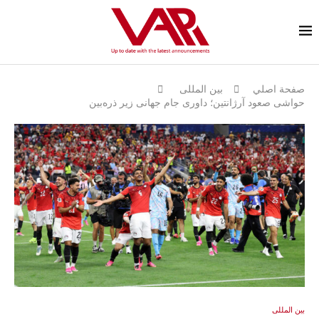
صفحة اصلي
بين المللى
حواشی صعود آرژانتین؛ داوری جام جهانی زیر ذره‌بین
بين المللى