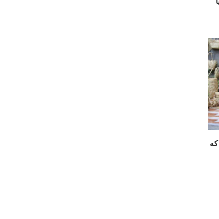
ا
 میراثی که