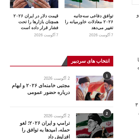
 و
توافق دفاعی سه‌جانبه
قیمت دلار در ایران ۲۰۲۶
۲۰۲۶ معادلات خاورمیانه را
همچنان بازارها را تحت
تغییر می‌دهد
فشار قرار داده است
7 آگوست 2026
7 آگوست 2026
انتخاب های سردبیر
1
2 آگوست 2026
مجتبی خامنه‌ای ۲۰۲۶ و ابهام
درباره حضور عمومی
تب و کاهش اشتها به سرعت باعث کم‌آبی بدن می‌شود، به‌ویژه در کودکان و سالمندان. به همین دلیل پزشکان توصیه می‌کنند روزانه ۲ تا ۳
2
2 آگوست 2026
ترامپ و ایران ۲۰۲۶؛ لغو
حمله، امیدها به توافق را
افزایش داد