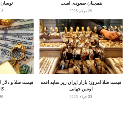
همچنان صعودی است
نوسان ب
29 جولای 2026
3 آگوست 2026
قیمت طلا امروز؛ بازار ایران زیر سایه افت
قیمت طلا و دلار ا
اونس جهانی
کا
23 جولای 2026
26 جولای 26