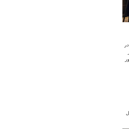
در
ر
ل