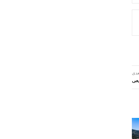
عدی
یعی