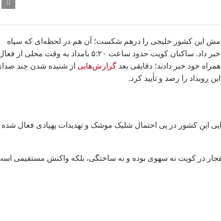
انفجار در کویت بامداد امروز پنجشنبه هفتم خرداد ۱۴۰۵ آرامش این کشور خلیجی را درهم شکست؛ آن هم در لحظه‌ای که سپاه
پاسداران ایران از انجام عملیات تلافی‌جویانه علیه پایگاه آمریکایی خبر داد. ساکنان کویت حدود ساعت ۵:۲۰ بامداد به وقت محلی از فع
راه خود خبر دادند؛ دقایقی بعد
گزارش‌هایی
از شنیده شدن چند صدا
 رویداد را رصد و تأیید کرد.
ایی این کشور در پی احتمال شلیک موشک و تهدیدات پهپادی فعال شده 
انفجار در کویت نه سهوی بوده و نه ساختگی، بلکه واکنش مستقیمی اس