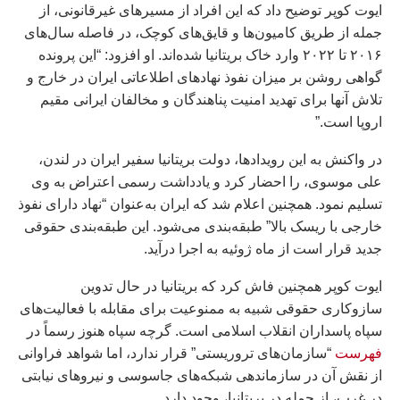
ایوت کوپر توضیح داد که این افراد از مسیرهای غیرقانونی، از
جمله از طریق کامیون‌ها و قایق‌های کوچک، در فاصله سال‌های
۲۰۱۶ تا ۲۰۲۲ وارد خاک بریتانیا شده‌اند. او افزود: “این پرونده
گواهی روشن بر میزان نفوذ نهادهای اطلاعاتی ایران در خارج و
تلاش آنها برای تهدید امنیت پناهندگان و مخالفان ایرانی مقیم
اروپا است.”
در واکنش به این رویدادها، دولت بریتانیا سفیر ایران در لندن،
علی موسوی، را احضار کرد و یادداشت رسمی اعتراض به وی
تسلیم نمود. همچنین اعلام شد که ایران به‌عنوان “نهاد دارای نفوذ
خارجی با ریسک بالا” طبقه‌بندی می‌شود. این طبقه‌بندی حقوقی
جدید قرار است از ماه ژوئیه به اجرا درآید.
ایوت کوپر همچنین فاش کرد که بریتانیا در حال تدوین
سازوکاری حقوقی شبیه به ممنوعیت برای مقابله با فعالیت‌های
سپاه پاسداران انقلاب اسلامی است. گرچه سپاه هنوز رسماً در
فهرست
“سازمان‌های تروریستی” قرار ندارد، اما شواهد فراوانی
از نقش آن در سازماندهی شبکه‌های جاسوسی و نیروهای نیابتی
در غرب، از جمله در بریتانیا، وجود دارد.