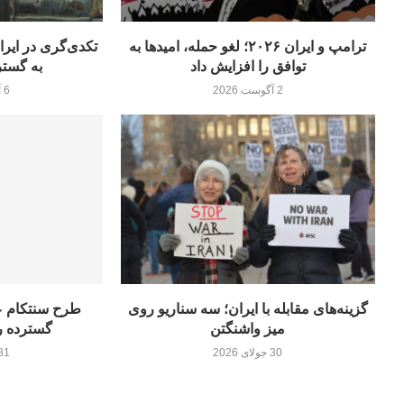
ترامپ و ایران ۲۰۲۶؛ لغو حمله، امیدها به
توافق را افزایش داد
به گستر
2 آگوست 2026
6 آگوست 2026
گزینه‌های مقابله با ایران؛ سه سناریو روی
طرح سنتکام عل
میز واشنگتن
گسترده ر
30 جولای 2026
31 جولای 26