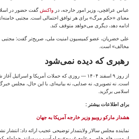
عباس عراقچی، وزیر امور خارجه، در
واکنش
گفت حضور در اسلام‌
معنای «حکم مرگ» برای هر توافق احتمالی است. مجتبی خامنه‌ای 
ادامه دهد، دیگری می‌خواهد متوقف کند.
علی خضریان، عضو کمیسیون امنیت ملی، صریح‌تر گفت: مجتبی خامن
مخالف» است.
رهبری که دیده نمی‌شود
از روز ۹ اسفند ۱۴۰۴ — روزی که حملات آمریکا و 
است. نه تصویری، نه صدایی، نه بیانیه‌ای. با این حال، مجلس خبر
اسلامی برگزید.
براى اطلاعات بيشتر :
هشدار ماركو روبیو وزير خارجه آمریکا به جهان
نماینده مجلس سالار ولایتمدار توضیحی عجیب ارائه داد: انتشار ن
از مسیرهای خاص و علوم غریبه» به او آسیب برسانند. جمله‌ای ک