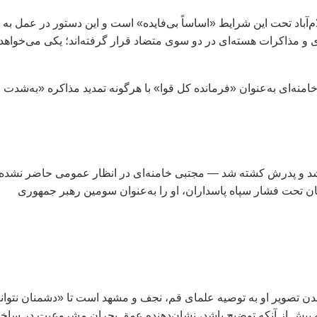
آباد تحت این شرایط «اساساً بی‌فایده» است و این دستور در عمل به
و مذاکرات هسته‌ای در دو سوی متضاد قرار گرفته‌اند؛ یکی می‌خواهد
ه‌ای به‌عنوان «فرمانده کل قوا» با هرگونه تمدید مذاکره «به‌شدت
اسرائیل آغاز شد و پدرش کشته شد — مجتبی خامنه‌ای در انظار عمومی حاضر نشده
گان تحت فشار سپاه پاسداران، او را به‌عنوان سومین رهبر جمهوری
شدن تصویر او به توصیه علمای قم، نجف و مشهد است تا «دشمنان نتوانن
ه بیش از آنکه توضیح باشد، نشان‌دهنده عمق بحران مشروعیت در ساخت