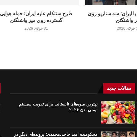
 با ایران؛ سه سناریو روی
طرح سنتکام علیه ایران؛ حمله هوایی
ز واشنگتن
گسترده روی میز واشنگتن
20
31 جولای 2026
مقالات جدید
بهترین میوه‌های تابستانی برای تقویت سیستم
ب
ایمنی بدن ۲۰۲۶
م
م
محکومیت امید حاجی‌محمدی؛ پرونده‌ای دیگر در
ت