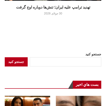
تهدید ترامپ علیه ایران؛ تنش‌ها دوباره اوج گرفت
30 جولای 2026
جستجو کنید
جستجو کنید
بست هاي اخير