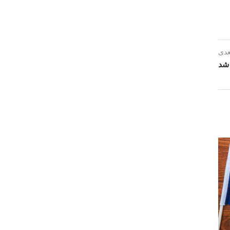
عدی
 شد