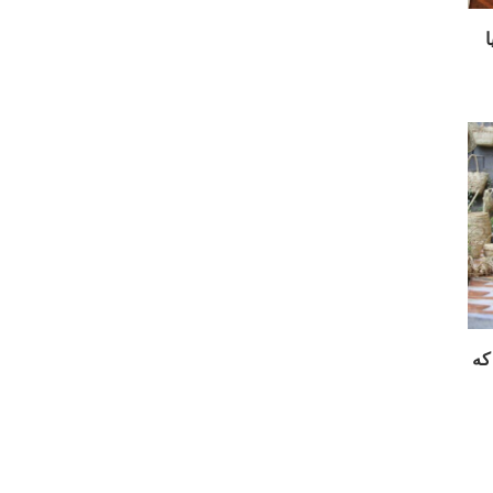
ا
 میراثی که