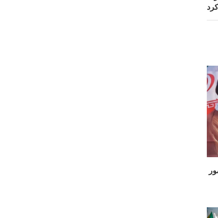
رد
 حضور