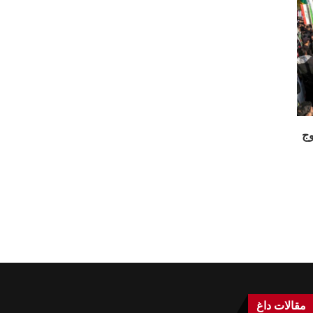
وج
مقالات داغ