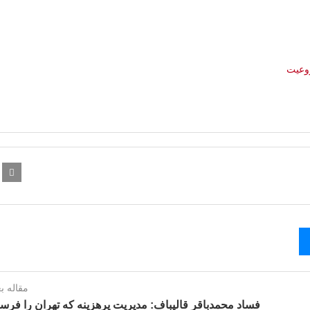
وعیت
مقاله ب
فساد محمدباقر قالیباف: مدیریت پرهزینه که تهران را فرس