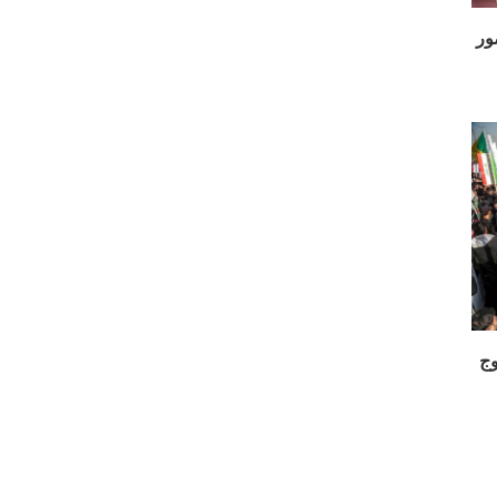
 حضور
وج